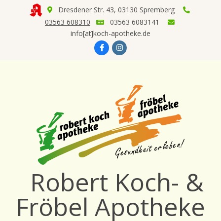
Skip
Dresdener Str. 43, 03130 Spremberg
to
03563 608310
03563 6083141
content
info[at]koch-apotheke.de
Robert Koch- &
Fröbel Apotheke