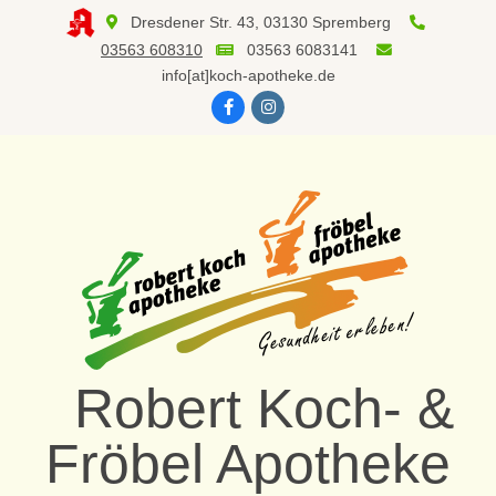
Skip
Dresdener Str. 43, 03130 Spremberg
to
03563 608310
03563 6083141
content
info[at]koch-apotheke.de
Robert Koch- &
Fröbel Apotheke