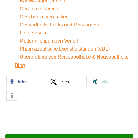
Babywaagen Verleih
Gerätemietservice
Geschenke verpacken
Gesundheitschecks und Messungen
Lieferservice
Muttermilchpumpen Verleih
Pharmazeutische Dienstleistungen (pDL)
Überprüfung von Reiseapotheke & Hausapotheke
Blog
teilen
teilen
teilen
2011-
12-
06