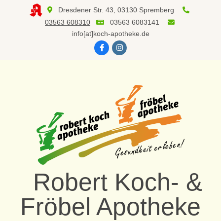
Skip
Dresdener Str. 43, 03130 Spremberg
to
03563 608310
03563 6083141
content
info[at]koch-apotheke.de
Robert Koch- &
Fröbel Apotheke